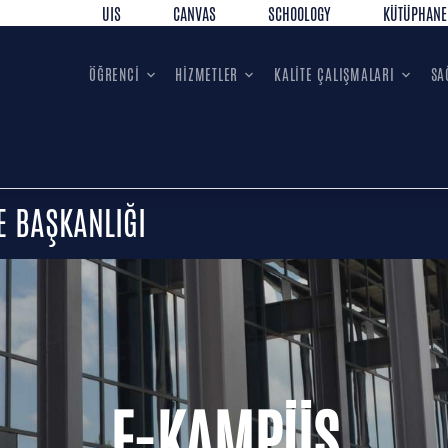
UIS
CANVAS
SCHOOLOGY
KÜTÜPHANE
ÖĞRENCİ
HİZMETLER
KALİTE ÇALIŞMALARI
SA
E BAŞKANLIĞI
E-KAMPÜS