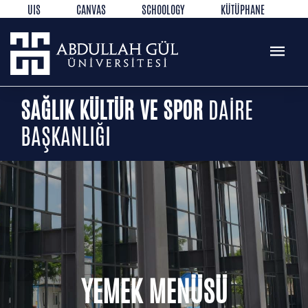
UIS
CANVAS
SCHOOLOGY
KÜTÜPHANE
REZERVASYON
WEB MAIL
TR
EN
SAĞLIK KÜLTÜR VE SPOR
DAİRE
BAŞKANLIĞI
YEMEK MENÜSÜ