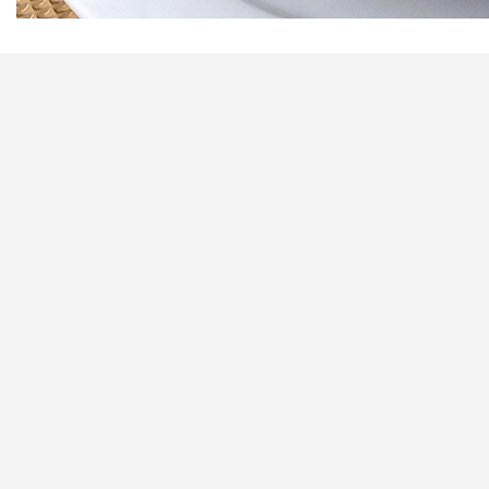
Abdullah Gül Üniversitesi Rektörlüğü
Sümer Kampüsü, 38080 Kayseri / TÜRKİYE
+90 352 224 88 00 (PBX)
+90 352 338 88 28 (FAX)
+90 850 360 02 48 (AGU)
+90 549 241 93 80 (WhatsApp)