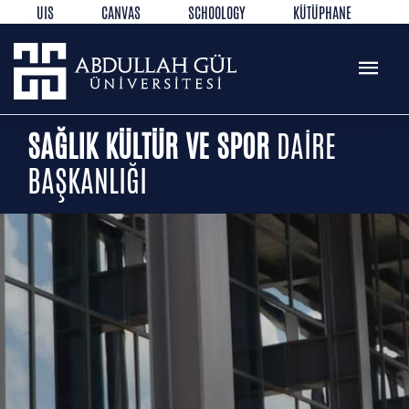
UIS
CANVAS
SCHOOLOGY
KÜTÜPHANE
REZERVASYON
WEB MAIL
TR
EN
SAĞLIK KÜLTÜR VE SPOR
DAİRE
BAŞKANLIĞI