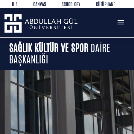
UIS
CANVAS
SCHOOLOGY
KÜTÜPHANE
REZERVASYON
WEB MAIL
TR
EN
SAĞLIK KÜLTÜR VE SPOR
DAİRE
BAŞKANLIĞI