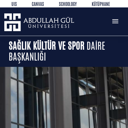
UIS
CANVAS
SCHOOLOGY
KÜTÜPHANE
REZERVASYON
WEB MAIL
TR
EN
SAĞLIK KÜLTÜR VE SPOR
DAİRE
BAŞKANLIĞI