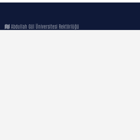
Abdullah Gül Üniversitesi Rektörlüğü
Sümer Kampüsü, 38080 Kayseri / TÜRKİYE
+90 352 224 88 00 (PBX)
+90 352 338 88 28 (FAX)
+90 850 360 02 48 (AGU)
+90 549 241 93 80 (WhatsApp)