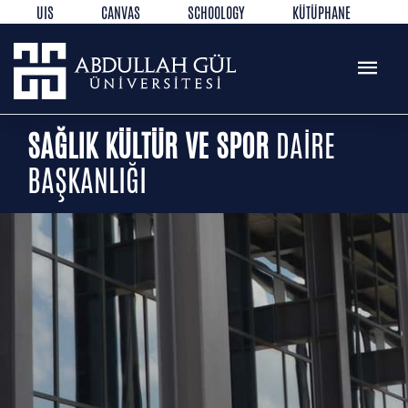
UIS
CANVAS
SCHOOLOGY
KÜTÜPHANE
REZERVASYON
WEB MAIL
TR
EN
SAĞLIK KÜLTÜR VE SPOR
DAİRE
BAŞKANLIĞI