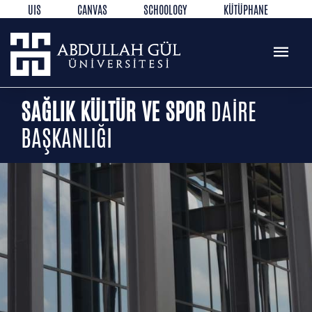
UIS
CANVAS
SCHOOLOGY
KÜTÜPHANE
REZERVASYON
WEB MAIL
TR
EN
SAĞLIK KÜLTÜR VE SPOR
DAİRE
BAŞKANLIĞI