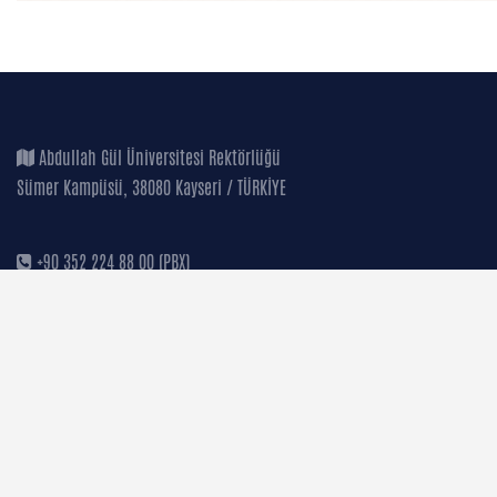
Abdullah Gül Üniversitesi Rektörlüğü
Sümer Kampüsü, 38080 Kayseri / TÜRKİYE
+90 352 224 88 00 (PBX)
+90 352 338 88 28 (FAX)
+90 850 360 02 48 (AGU)
+90 549 241 93 80 (WhatsApp)